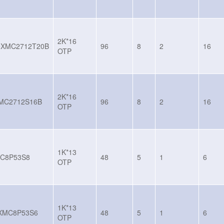
2K*16
0XMC2712T20B
96
8
2
16
OTP
2K*16
MC2712S16B
96
8
2
16
OTP
1K*13
C8P53S8
48
5
1
6
OTP
1K*13
XMC8P53S6
48
5
1
6
OTP