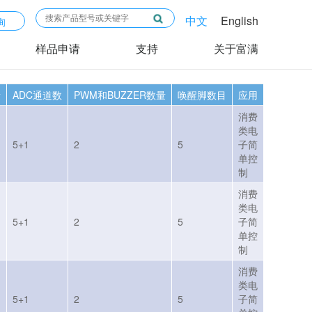
中文
English
询
样品申请
支持
关于富满
量
ADC通道数
PWM和BUZZER数量
唤醒脚数目
应用
消费
类电
5+1
2
5
子简
单控
制
消费
类电
5+1
2
5
子简
单控
制
消费
类电
5+1
2
5
子简