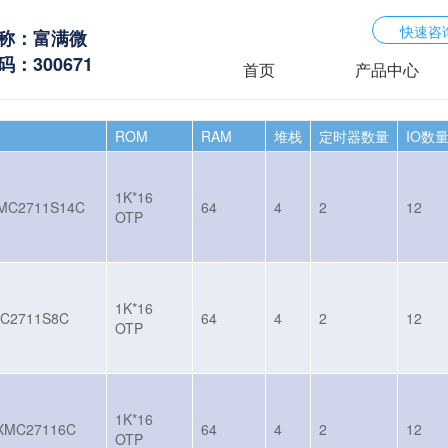
快速咨
称：富满微
：300671
首页
产品中心
ROM
RAM
堆栈
定时器数量
IO数
1K*16
MC2711S14C
64
4
2
12
OTP
1K*16
C2711S8C
64
4
2
12
OTP
1K*16
XMC27116C
64
4
2
12
OTP