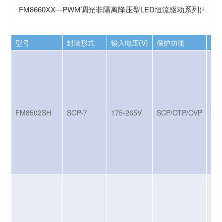
FM8660XX---PWM调光非隔离降压型LED恒流驱动系列(省续
型号
封装形式
输入电压(V)
保护功能
输出
FM8502SH
SOP-7
175-265V
SCP/OTP/OVP
9W