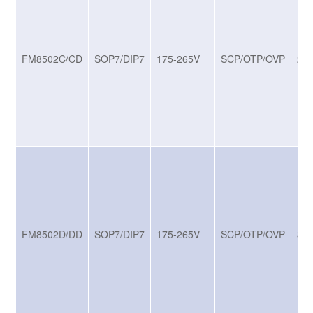
FM8502C/CD
SOP7/DIP7
175-265V
SCP/OTP/OVP
24
FM8502D/DD
SOP7/DIP7
175-265V
SCP/OTP/OVP
36