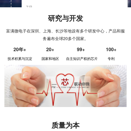
7月
深交所创业板挂牌上市
研究与开发
2017
11月
富满微电子在深圳、上海、长沙等地设有多个研发中心，产品和服
控股子公司“凌矽半导体”成立
务遍布全球20多个国家。
20年+
20+
99+
100+
4月
2015
技术积累与沉淀
国家和地区
自主知识产权的芯片
专利
控股子公司“云矽半导体”成立
7月
2014
富满电子完成股份制改造暨深圳市富满电子集团股份
有限公司成立
1月
质量为本
富满电子有限公司观澜分公司封装测试厂成立