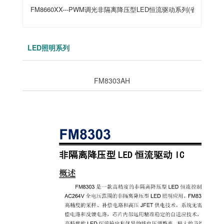
FM8660XX---PWM调光非隔离降压型LED恒流驱动系列(省续流二极
LED照明系列
FM8303AH