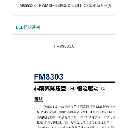
FM8660XX---PWM调光非隔离降压型LED恒流驱动系列(省续流二极
LED照明系列
FM8303SX